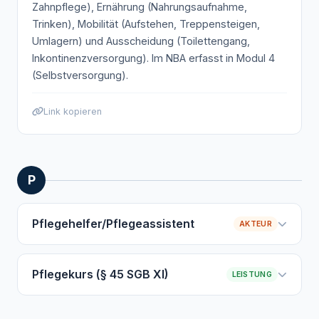
Zahnpflege), Ernährung (Nahrungsaufnahme,
Trinken), Mobilität (Aufstehen, Treppensteigen,
Rechtsgrundlage: § 36, § 71 SGB XI
Umlagern) und Ausscheidung (Toilettengang,
Inkontinenzversorgung). Im NBA erfasst in Modul 4
Link kopieren
(Selbstversorgung).
Link kopieren
P
Pflegehelfer/Pflegeassistent
AKTEUR
Ein- bis zweijährige Ausbildung je nach Bundesland.
Darf
Grundpflege" class="term-crosslink"
Pflegekurs (§ 45 SGB XI)
LEISTUNG
title="
Grundpflege
im Glossar">
Grundpflege
unter
Kostenlose Schulung für pflegende Angehörige und
Anleitung einer
Pflegefachkraft
durchführen. Keine