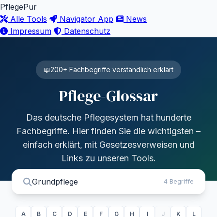
PflegePur
Alle Tools
Navigator App
News
Impressum
Datenschutz
📖
200+ Fachbegriffe verständlich erklärt
Pflege-Glossar
Das deutsche Pflegesystem hat hunderte
Fachbegriffe. Hier finden Sie die wichtigsten –
einfach erklärt, mit Gesetzesverweisen und
Links zu unseren Tools.
4 Begriffe
A
B
C
D
E
F
G
H
I
J
K
L