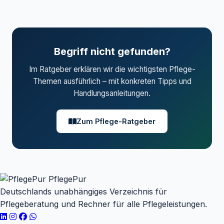
ehrenamtliche Pflegepersonen durch die
Behandlungspflege
. Länderrechtlich unterschiedliche
Pflegekasse
. Inhalte:
Grundpflege" class="term-
Bezeichnungen: Pflegeassistent, Altenpflegehelfer,
crosslink" title="
Grundpflege
im
Krankenpflegehelfer.
Glossar">
Grundpflege
, Lagerung, Mobilisation,
Ernährung,
Demenz
, Selbstfürsorge. Auch als
Begriff nicht gefunden?
Link kopieren
individuelle häusliche Schulung möglich.
Im Ratgeber erklären wir die wichtigsten Pflege-
Rechtsgrundlage: § 45 SGB XI
Themen ausführlich – mit konkreten Tipps und
Handlungsanleitungen.
Link kopieren
Zum Pflege-Ratgeber
PflegePur
Deutschlands unabhängiges Verzeichnis für
Pflegeberatung und Rechner für alle Pflegeleistungen.