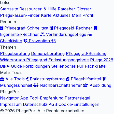
Lotse
Startseite
Ressourcen & Hilfe
Ratgeber
Glossar
Pflegekassen-Finder
Karte
Aktuelles
Mein Profil
Rechner
Pflegegrad-Schnelltest
Pflegegeld-Rechner
Eigenanteil-Rechner
Verhinderungspflege
Checklisten
Prävention §5
Themen
Pflegeberatung
Demenzberatung
Pflegegrad-Beratung
Widerspruch Pflegegrad
Entlastungsangebote
Pflege 2026
DiPA-Guide
Fortbildungen
Stellenbörse
Für Fachkräfte
Mehr Tools
Alle Tools
Entlastungsbetrag
Pflegehilfsmittel
Mundgesundheit
Nachbarschaftshelfer
Ausbildung
PflegePur
Navigator App
Tool-Empfehlung
Partnersiegel
Impressum
Datenschutz
AGB
Cookie-Einstellungen
© 2026 PflegePur. Alle Rechte vorbehalten.